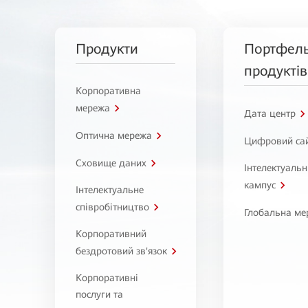
Продукти
Портфел
продуктів
Корпоративна
мережа
Дата центр
Оптична мережа
Цифровий са
Сховище даних
Інтелектуаль
кампус
Інтелектуальне
співробітництво
Глобальна ме
Корпоративний
бездротовий зв'язок
Корпоративні
послуги та