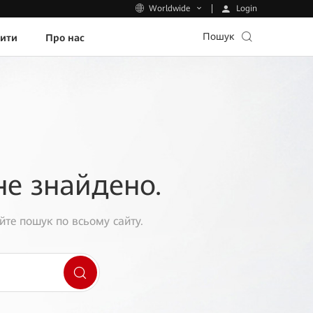
Login
Worldwide
Пошук
пити
Про нас
не знайдено.
йте пошук по всьому сайту.