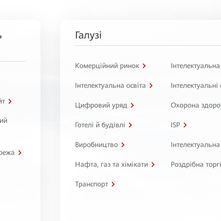
ь
Галузі
Комерційний ринок
Інтелектуальна
Інтелектуальна освіта
Інтелектуальні
йт
Цифровий уряд
Охорона здоро
ний
Готелі й будівлі
ISP
Виробництво
Інтелектуальна
режа
Нафта, газ та хімікати
Роздрібна торг
Транспорт