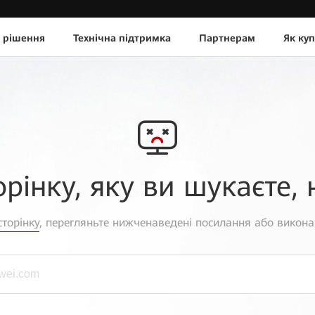
 рішення
Технічна підтримка
Партнерам
Як ку
орінку, яку ви шукаєте, 
торінку
, перегляньте нижченаведені посилання або викона