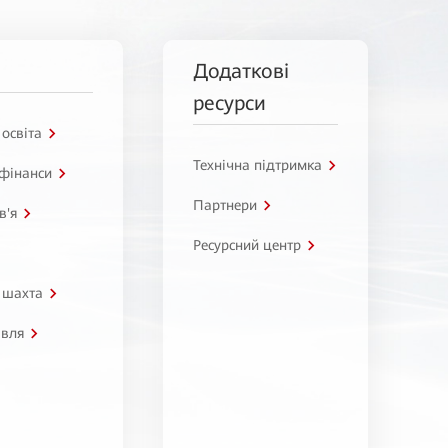
Додаткові
ресурси
 освіта
Технічна підтримка
 фінанси
Партнери
в'я
Ресурсний центр
 шахта
івля