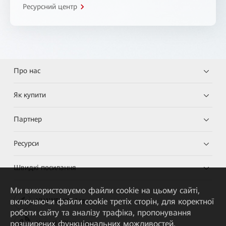
Ресурсний центр
Про нас
Як купити
Партнер
Ресурси
Швидкі посилання
Ми використовуємо файли cookie на цьому сайті,
включаючи файли cookie третіх сторін, для коректної
HUAWEI eKit App
роботи сайту та аналізу трафіка, пропонування
розширених функціональних можливостей,
Huawei HiKnow App