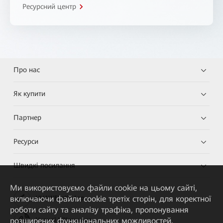
Ресурсний центр
Про нас
Як купити
Партнер
Ресурси
Швидкі посилання
Ми використовуємо файли cookie на цьому сайті,
включаючи файли cookie третіх сторін, для коректної
HUAWEI eKit App
роботи сайту та аналізу трафіка, пропонування
розширених функціональних можливостей,
Huawei HiKnow App