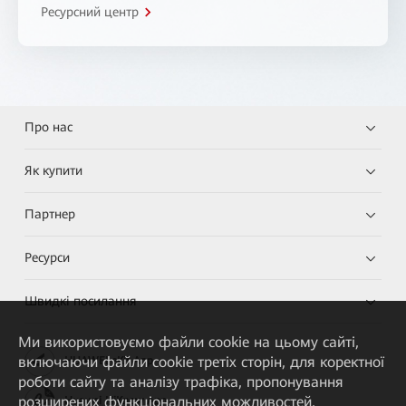
Ресурсний центр
Про нас
Як купити
Партнер
Ресурси
Швидкі посилання
Ми використовуємо файли cookie на цьому сайті,
включаючи файли cookie третіх сторін, для коректної
HUAWEI eKit App
роботи сайту та аналізу трафіка, пропонування
розширених функціональних можливостей,
Huawei HiKnow App