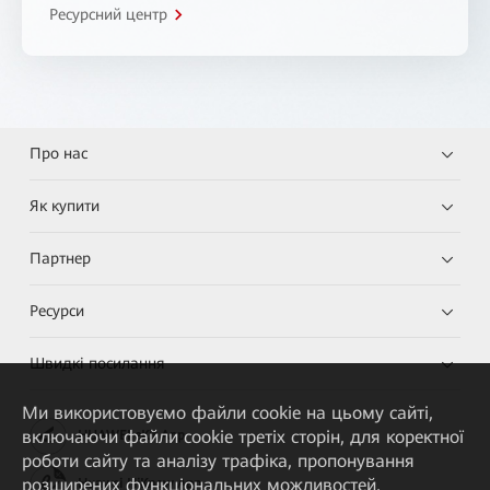
Ресурсний центр
Про нас
Як купити
Партнер
Ресурси
Швидкі посилання
Ми використовуємо файли cookie на цьому сайті,
включаючи файли cookie третіх сторін, для коректної
HUAWEI eKit App
роботи сайту та аналізу трафіка, пропонування
розширених функціональних можливостей,
Huawei HiKnow App