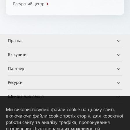
Ресурсний центр
Про нас
Як купити
Партнер
Ресурси
Швидкі посилання
Ми використовуємо файли cookie на цьому сайті,
включаючи файли cookie третіх сторін, для коректної
HUAWEI eKit App
роботи сайту та аналізу трафіка, пропонування
розширених функціональних можливостей,
Huawei HiKnow App