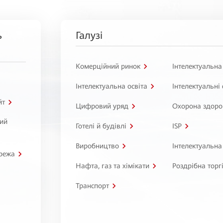
ь
Галузі
Комерційний ринок
Інтелектуальна
Інтелектуальна освіта
Інтелектуальні
йт
Цифровий уряд
Охорона здоро
ний
Готелі й будівлі
ISP
Виробництво
Інтелектуальна
режа
Нафта, газ та хімікати
Роздрібна торг
Транспорт