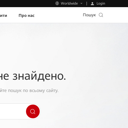
Login
Worldwide
Пошук
пити
Про нас
не знайдено.
йте пошук по всьому сайту.