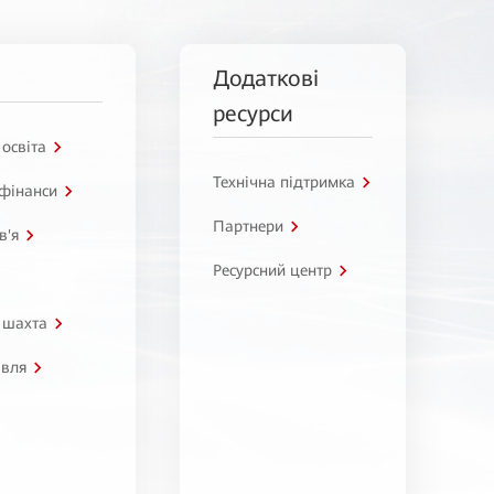
Додаткові
ресурси
 освіта
Технічна підтримка
 фінанси
Партнери
в'я
Ресурсний центр
 шахта
івля