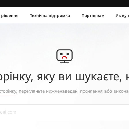
 рішення
Технічна підтримка
Партнерам
Як ку
орінку, яку ви шукаєте, 
торінку
, перегляньте нижченаведені посилання або викона