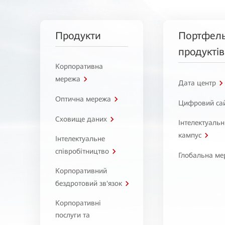
Продукти
Портфел
продуктів
Корпоративна
мережа
Дата центр
Оптична мережа
Цифровий са
Сховище даних
Інтелектуаль
кампус
Інтелектуальне
співробітництво
Глобальна ме
Корпоративний
бездротовий зв'язок
Корпоративні
послуги та