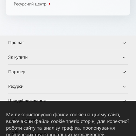
Ресурсний центр
Про нас
Як купити
Партнер
Ресурси
Швидкі посилання
Ми використовуємо файли cookie на цьому сайті,
включаючи файли cookie третіх сторін, для коректної
HUAWEI eKit App
роботи сайту та аналізу трафіка, пропонування
розширених функціональних можливостей,
Huawei HiKnow App