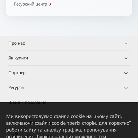
Ресурсний центр
Про нас
Як купити
Партнер
Ресурси
Швидкі посилання
Ми використовуємо файли cookie на цьому сайті,
включаючи файли cookie третіх сторін, для коректної
HUAWEI eKit App
роботи сайту та аналізу трафіка, пропонування
розширених функціональних можливостей,
Huawei HiKnow App