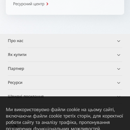
Ресурсний центр
Про нас
Як купити
Партнер
Ресурси
Швидкі посилання
Ми використовуємо файли cookie на цьому сайті,
включаючи файли cookie третіх сторін, для коректної
HUAWEI eKit App
роботи сайту та аналізу трафіка, пропонування
розширених функціональних можливостей,
Huawei HiKnow App