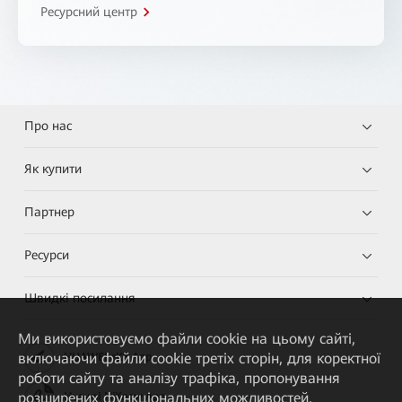
Ресурсний центр
Про нас
Як купити
Партнер
Ресурси
Швидкі посилання
Ми використовуємо файли cookie на цьому сайті,
включаючи файли cookie третіх сторін, для коректної
HUAWEI eKit App
роботи сайту та аналізу трафіка, пропонування
розширених функціональних можливостей,
Huawei HiKnow App