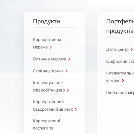
Продукти
Портфел
продуктів
Корпоративна
мережа
Дата центр
Оптична мережа
Цифровий са
Сховище даних
Інтелектуаль
кампус
Інтелектуальне
співробітництво
Глобальна ме
Корпоративний
бездротовий зв'язок
Корпоративні
послуги та