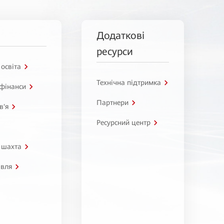
Додаткові
ресурси
 освіта
Технічна підтримка
 фінанси
Партнери
в'я
Ресурсний центр
 шахта
івля