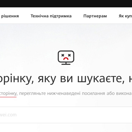
 рішення
Технічна підтримка
Партнерам
Як ку
орінку, яку ви шукаєте, 
торінку
, перегляньте нижченаведені посилання або викона