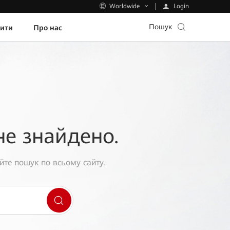
Login
Worldwide
Пошук
пити
Про нас
не знайдено.
йте пошук по всьому сайту.