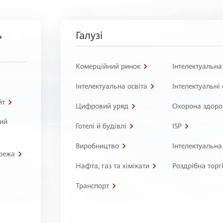
ь
Галузі
Комерційний ринок
Інтелектуальна
Інтелектуальна освіта
Інтелектуальні
йт
Цифровий уряд
Охорона здоро
ний
Готелі й будівлі
ISP
Виробництво
Інтелектуальна
режа
Нафта, газ та хімікати
Роздрібна торг
Транспорт