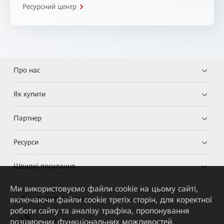
Ресурсний центр
Про нас
Як купити
Партнер
Ресурси
Швидкі посилання
Ми використовуємо файли cookie на цьому сайті,
включаючи файли cookie третіх сторін, для коректної
HUAWEI eKit App
роботи сайту та аналізу трафіка, пропонування
розширених функціональних можливостей,
Huawei HiKnow App