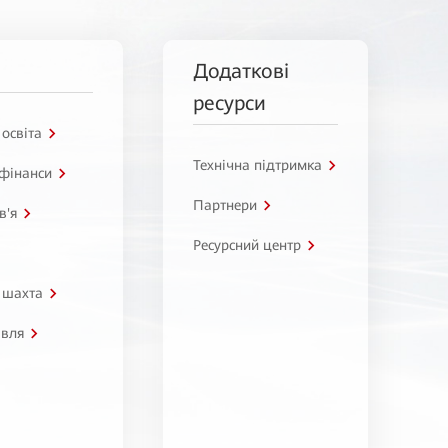
Додаткові
ресурси
 освіта
Технічна підтримка
 фінанси
Партнери
в'я
Ресурсний центр
 шахта
івля