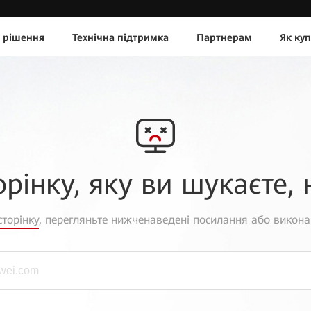
 рішення
Технічна підтримка
Партнерам
Як ку
орінку, яку ви шукаєте, 
торінку
, перегляньте нижченаведені посилання або викона