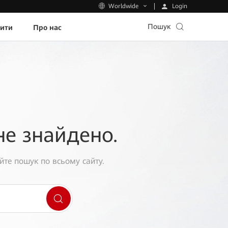
Login
Worldwide
Пошук
пити
Про нас
не знайдено.
йте пошук по всьому сайту.