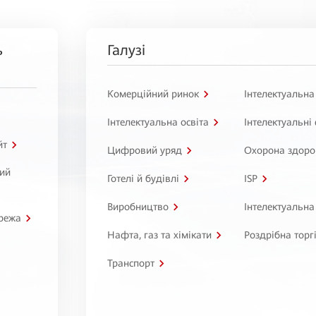
ь
Галузі
Комерційний ринок
Інтелектуальна
Інтелектуальна освіта
Інтелектуальні
йт
Цифровий уряд
Охорона здоро
ний
Готелі й будівлі
ISP
Виробництво
Інтелектуальна
режа
Нафта, газ та хімікати
Роздрібна торг
Транспорт