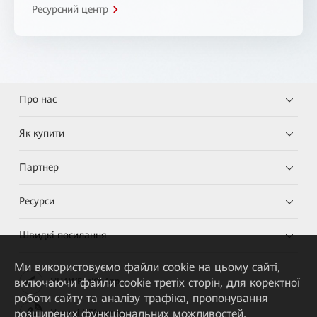
Ресурсний центр
Про нас
Як купити
Партнер
Ресурси
Швидкі посилання
Ми використовуємо файли cookie на цьому сайті,
включаючи файли cookie третіх сторін, для коректної
HUAWEI eKit App
роботи сайту та аналізу трафіка, пропонування
розширених функціональних можливостей,
Huawei HiKnow App