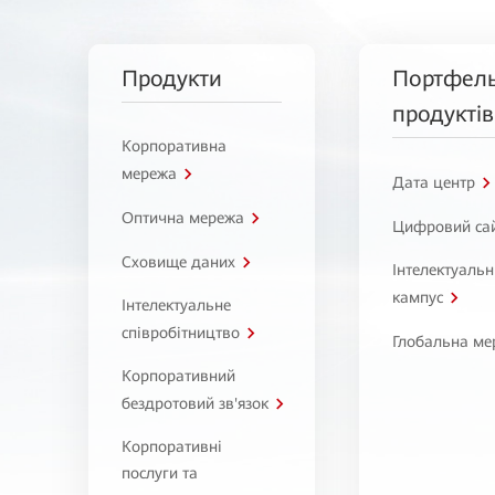
Продукти
Портфел
продуктів
Корпоративна
мережа
Дата центр
Оптична мережа
Цифровий са
Сховище даних
Інтелектуаль
кампус
Інтелектуальне
співробітництво
Глобальна ме
Корпоративний
бездротовий зв'язок
Корпоративні
послуги та