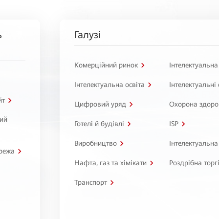
ь
Галузі
Комерційний ринок
Інтелектуальна
Інтелектуальна освіта
Інтелектуальні
йт
Цифровий уряд
Охорона здоро
ний
Готелі й будівлі
ISP
Виробництво
Інтелектуальна
режа
Нафта, газ та хімікати
Роздрібна торг
Транспорт