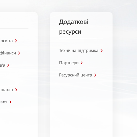
Додаткові
ресурси
 освіта
Технічна підтримка
 фінанси
Партнери
в'я
Ресурсний центр
 шахта
івля