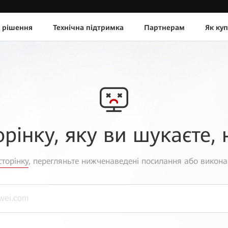
 рішення
Технічна підтримка
Партнерам
Як ку
орінку, яку ви шукаєте, 
торінку
, перегляньте нижченаведені посилання або викона