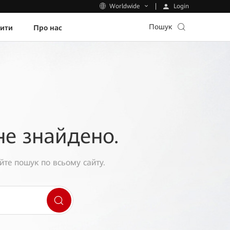
Login
Worldwide
Пошук
пити
Про нас
не знайдено.
йте пошук по всьому сайту.