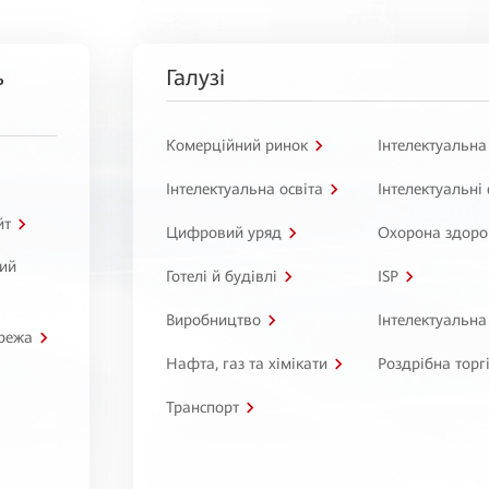
ь
Галузі
Комерційний ринок
Інтелектуальна
Інтелектуальна освіта
Інтелектуальні
йт
Цифровий уряд
Охорона здоро
ний
Готелі й будівлі
ISP
Виробництво
Інтелектуальна
режа
Нафта, газ та хімікати
Роздрібна торг
Транспорт