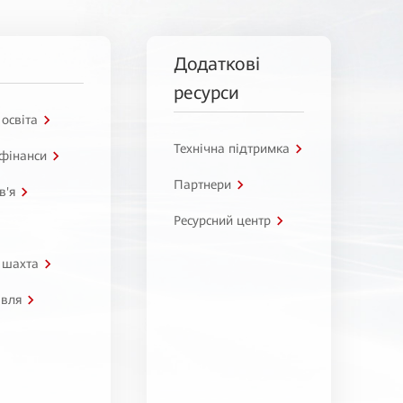
Додаткові
ресурси
 освіта
Технічна підтримка
 фінанси
Партнери
в'я
Ресурсний центр
 шахта
івля