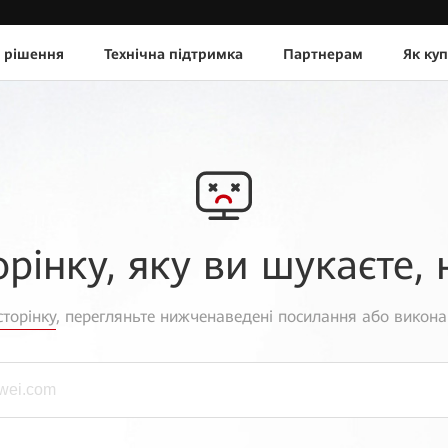
 рішення
Технічна підтримка
Партнерам
Як ку
орінку, яку ви шукаєте, 
торінку
, перегляньте нижченаведені посилання або викона