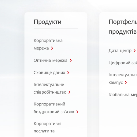
Продукти
Портфел
продуктів
Корпоративна
мережа
Дата центр
Оптична мережа
Цифровий са
Сховище даних
Інтелектуаль
кампус
Інтелектуальне
співробітництво
Глобальна ме
Корпоративний
бездротовий зв'язок
Корпоративні
послуги та