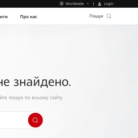
Login
Worldwide
Пошук
пити
Про нас
не знайдено.
йте пошук по всьому сайту.