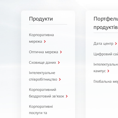
Продукти
Портфел
продуктів
Корпоративна
мережа
Дата центр
Оптична мережа
Цифровий са
Сховище даних
Інтелектуаль
кампус
Інтелектуальне
співробітництво
Глобальна ме
Корпоративний
бездротовий зв'язок
Корпоративні
послуги та