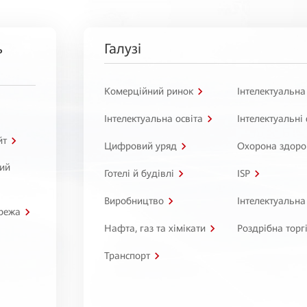
ь
Галузі
Комерційний ринок
Інтелектуальна
Інтелектуальна освіта
Інтелектуальні
йт
Цифровий уряд
Охорона здоро
ний
Готелі й будівлі
ISP
Виробництво
Інтелектуальна
режа
Нафта, газ та хімікати
Роздрібна торг
Транспорт