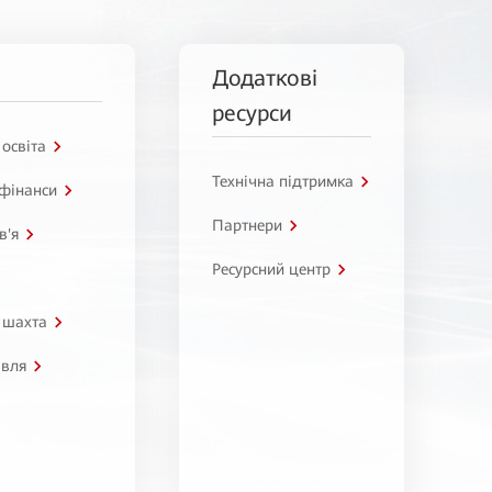
Додаткові
ресурси
 освіта
Технічна підтримка
 фінанси
Партнери
в'я
Ресурсний центр
 шахта
івля