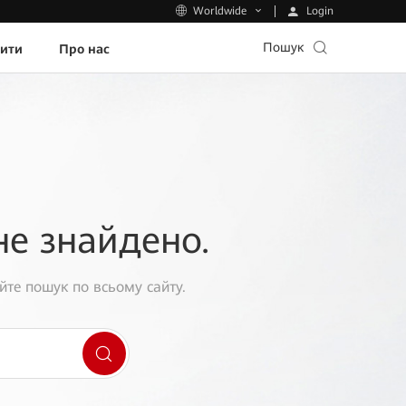
Login
Worldwide
Пошук
пити
Про нас
не знайдено.
йте пошук по всьому сайту.