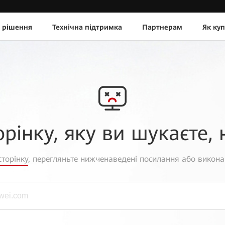
 рішення
Технічна підтримка
Партнерам
Як ку
орінку, яку ви шукаєте, 
торінку
, перегляньте нижченаведені посилання або викона