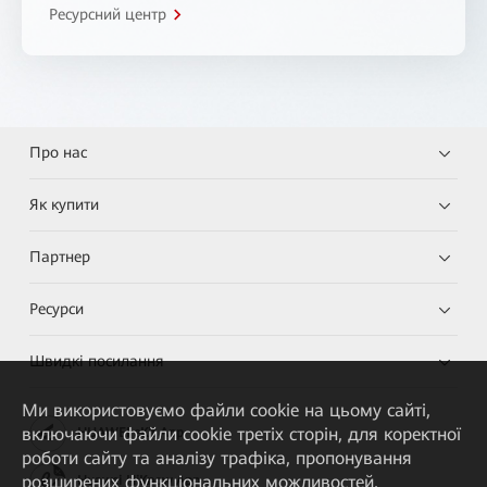
Ресурсний центр
Про нас
Як купити
Партнер
Ресурси
Швидкі посилання
Ми використовуємо файли cookie на цьому сайті,
включаючи файли cookie третіх сторін, для коректної
HUAWEI eKit App
роботи сайту та аналізу трафіка, пропонування
розширених функціональних можливостей,
Huawei HiKnow App