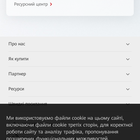
Ресурсний центр
Про нас
Як купити
Партнер
Ресурси
Швидкі посилання
Ми використовуємо файли cookie на цьому сайті,
включаючи файли cookie третіх сторін, для коректної
HUAWEI eKit App
роботи сайту та аналізу трафіка, пропонування
розширених функціональних можливостей,
Huawei HiKnow App