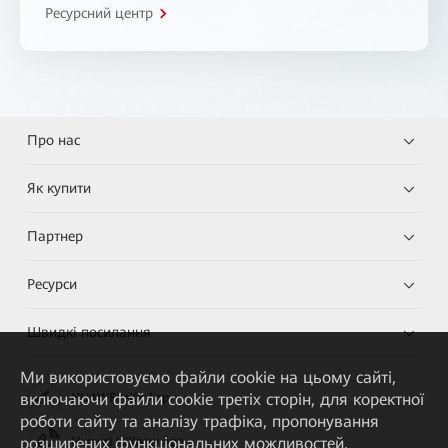
Ресурсний центр
Про нас
Як купити
Партнер
Ресурси
Швидкі посилання
Ми використовуємо файли cookie на цьому сайті,
включаючи файли cookie третіх сторін, для коректної
HUAWEI eKit App
роботи сайту та аналізу трафіка, пропонування
розширених функціональних можливостей,
Huawei HiKnow App