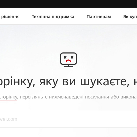
 рішення
Технічна підтримка
Партнерам
Як ку
орінку, яку ви шукаєте, 
торінку
, перегляньте нижченаведені посилання або викона