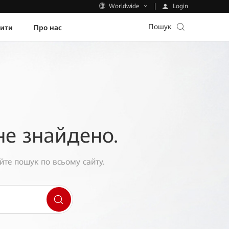
Login
Worldwide
Пошук
пити
Про нас
не знайдено.
йте пошук по всьому сайту.