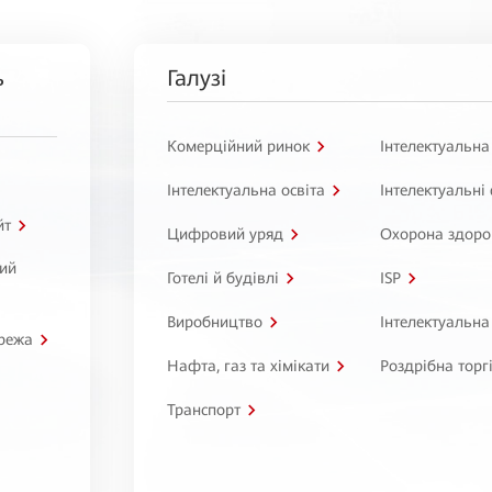
ь
Галузі
Комерційний ринок
Інтелектуальна
Інтелектуальна освіта
Інтелектуальні
йт
Цифровий уряд
Охорона здоро
ний
Готелі й будівлі
ISP
Виробництво
Інтелектуальна
режа
Нафта, газ та хімікати
Роздрібна торг
Транспорт