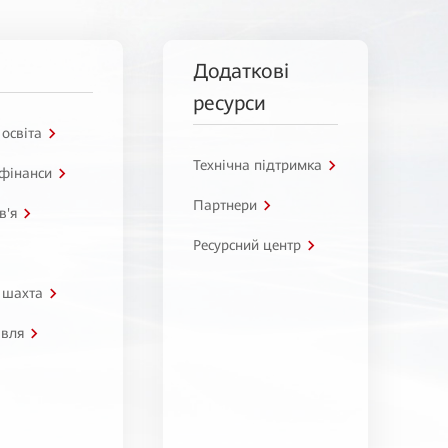
Додаткові
ресурси
 освіта
Технічна підтримка
 фінанси
Партнери
в'я
Ресурсний центр
 шахта
івля