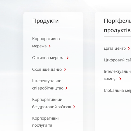
Продукти
Портфел
продуктів
Корпоративна
мережа
Дата центр
Оптична мережа
Цифровий са
Сховище даних
Інтелектуаль
кампус
Інтелектуальне
співробітництво
Глобальна ме
Корпоративний
бездротовий зв'язок
Корпоративні
послуги та