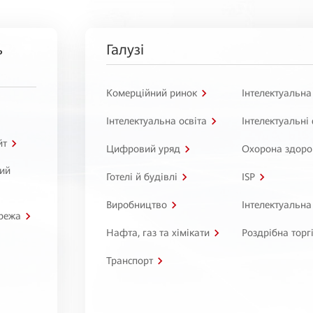
ь
Галузі
Комерційний ринок
Інтелектуальна
Інтелектуальна освіта
Інтелектуальні
йт
Цифровий уряд
Охорона здоро
ний
Готелі й будівлі
ISP
Виробництво
Інтелектуальна
режа
Нафта, газ та хімікати
Роздрібна торг
Транспорт