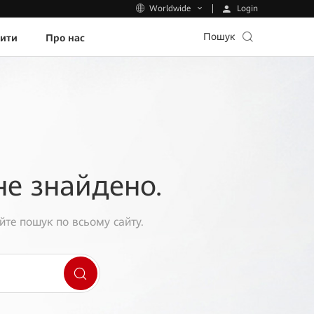
Login
Worldwide
Пошук
пити
Про нас
не знайдено.
йте пошук по всьому сайту.