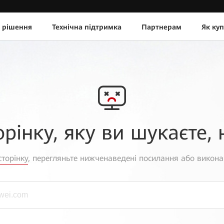
 рішення
Технічна підтримка
Партнерам
Як ку
орінку, яку ви шукаєте, 
торінку
, перегляньте нижченаведені посилання або викона