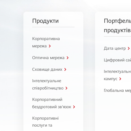
Продукти
Портфел
продуктів
Корпоративна
мережа
Дата центр
Оптична мережа
Цифровий са
Сховище даних
Інтелектуаль
кампус
Інтелектуальне
співробітництво
Глобальна ме
Корпоративний
бездротовий зв'язок
Корпоративні
послуги та