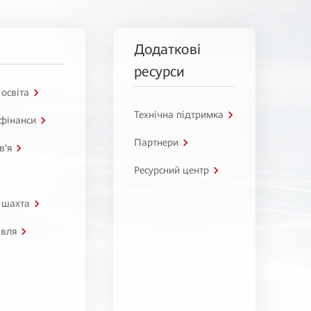
Додаткові
ресурси
 освіта
Технічна підтримка
 фінанси
Партнери
в'я
Ресурсний центр
 шахта
івля