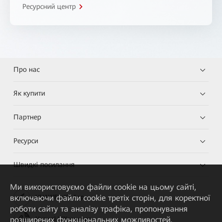
Ресурсний центр
Про нас
Як купити
Партнер
Ресурси
Швидкі посилання
Ми використовуємо файли cookie на цьому сайті,
включаючи файли cookie третіх сторін, для коректної
HUAWEI eKit App
роботи сайту та аналізу трафіка, пропонування
розширених функціональних можливостей,
Huawei HiKnow App