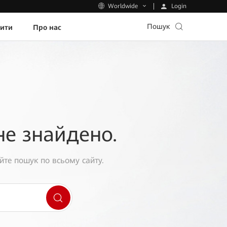
Login
Worldwide
Пошук
пити
Про нас
не знайдено.
йте пошук по всьому сайту.