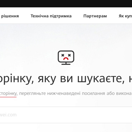
 рішення
Технічна підтримка
Партнерам
Як ку
орінку, яку ви шукаєте, 
торінку
, перегляньте нижченаведені посилання або викона