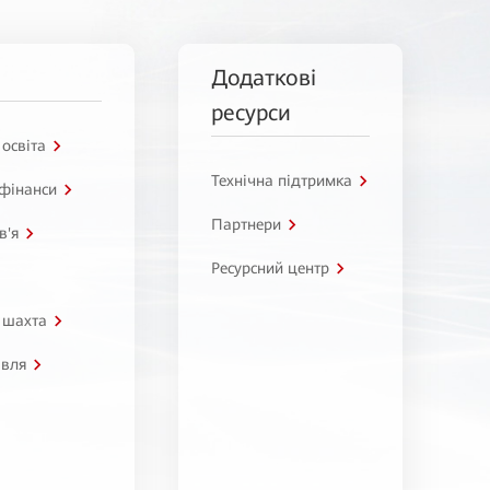
Додаткові
ресурси
 освіта
Технічна підтримка
 фінанси
Партнери
в'я
Ресурсний центр
 шахта
івля