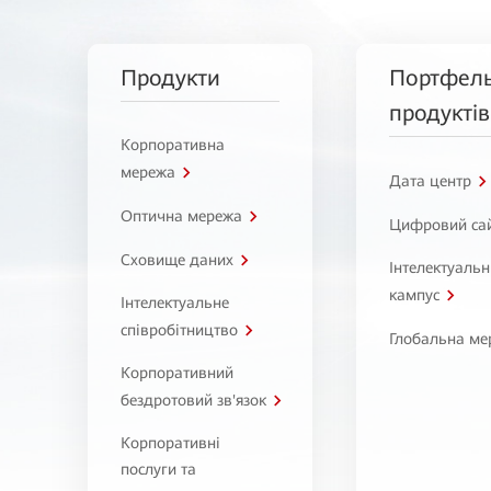
Продукти
Портфел
продуктів
Корпоративна
мережа
Дата центр
Оптична мережа
Цифровий са
Сховище даних
Інтелектуаль
кампус
Інтелектуальне
співробітництво
Глобальна ме
Корпоративний
бездротовий зв'язок
Корпоративні
послуги та