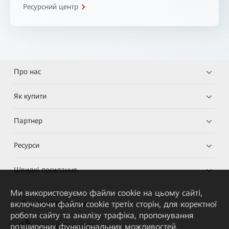
Ресурсний центр
Про нас
Як купити
Партнер
Ресурси
Швидкі посилання
Ми використовуємо файли cookie на цьому сайті,
включаючи файли cookie третіх сторін, для коректної
HUAWEI eKit App
роботи сайту та аналізу трафіка, пропонування
розширених функціональних можливостей,
Huawei HiKnow App