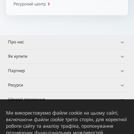
Ресурсний центр
Про нас
Як купити
Партнер
Ресурси
Швидкі посилання
Ми використовуємо файли cookie на цьому сайті,
включаючи файли cookie третіх сторін, для коректної
HUAWEI eKit App
роботи сайту та аналізу трафіка, пропонування
розширених функціональних можливостей,
Huawei HiKnow App