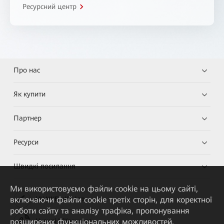
Ресурсний центр
Про нас
Як купити
Партнер
Ресурси
Швидкі посилання
Ми використовуємо файли cookie на цьому сайті,
включаючи файли cookie третіх сторін, для коректної
HUAWEI eKit App
роботи сайту та аналізу трафіка, пропонування
розширених функціональних можливостей,
Huawei HiKnow App