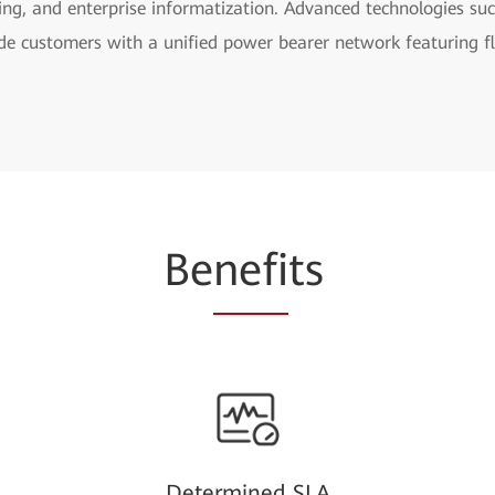
ling, and enterprise informatization. Advanced technologies s
de customers with a unified power bearer network featuring fle
Be
nefi
ts
Determined SLA