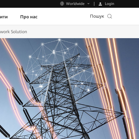
Login
Worldwide
Пошук
пити
Про нас
work Solution