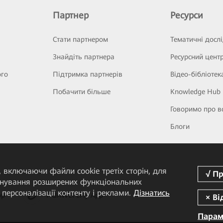
Партнер
Ресурси
Стати партнером
Тематичні досл
Знайдіть партнера
Ресурсний цент
ого
Підтримка партнерів
Відео-бібліотек
Побачити більше
Knowledge Hub
Говоримо про в
Блоги
 включаючи файли cookie третіх сторін, для
понування розширених функціональних
персоналізації контенту і реклами.
Дізнатись
pp
HUAWEI eFly App
Парам