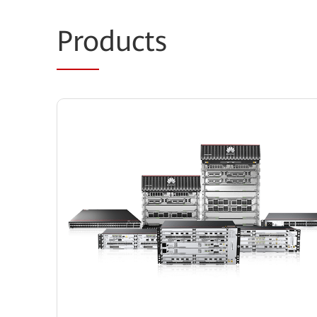
Pro
ducts