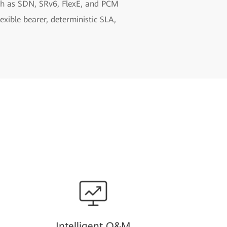
uch as SDN, SRv6, FlexE, and PCM
xible bearer, deterministic SLA,
Intelligent O&M