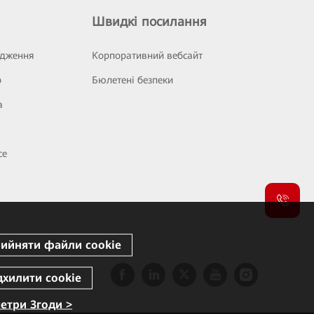
Швидкі посилання
ідження
Корпоративний вебсайт
р
Бюлетені безпеки
а
се
етри Згоди >