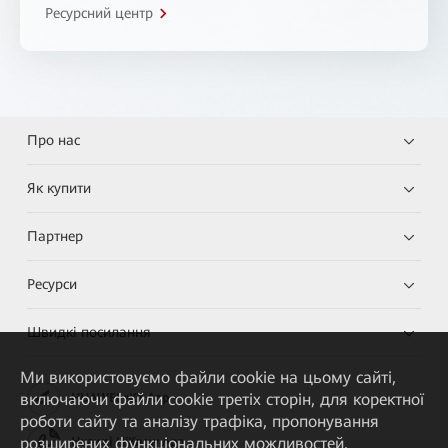
Ресурсний центр
Про нас
Як купити
Партнер
Ресурси
Швидкі посилання
Ми використовуємо файли cookie на цьому сайті,
включаючи файли cookie третіх сторін, для коректної
HUAWEI eKit App
роботи сайту та аналізу трафіка, пропонування
розширених функціональних можливостей,
Huawei HiKnow App