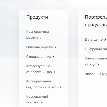
Продукти
Портфел
продуктів
Корпоративна
мережа
Дата центр
Оптична мережа
Цифровий са
Сховище даних
Інтелектуаль
кампус
Інтелектуальне
співробітництво
Глобальна ме
Корпоративний
бездротовий зв'язок
Корпоративні
послуги та