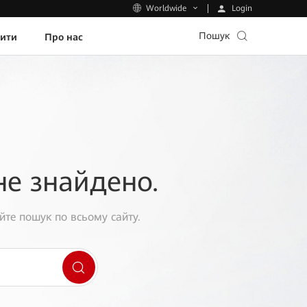
Login
Worldwide
Пошук
пити
Про нас
не знайдено.
йте пошук по всьому сайту.