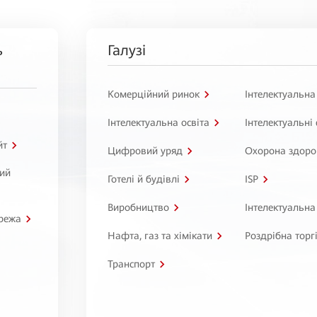
ь
Галузі
Комерційний ринок
Інтелектуальна
Інтелектуальна освіта
Інтелектуальні
йт
Цифровий уряд
Охорона здоро
ний
Готелі й будівлі
ISP
Виробництво
Інтелектуальна
режа
Нафта, газ та хімікати
Роздрібна торг
Транспорт