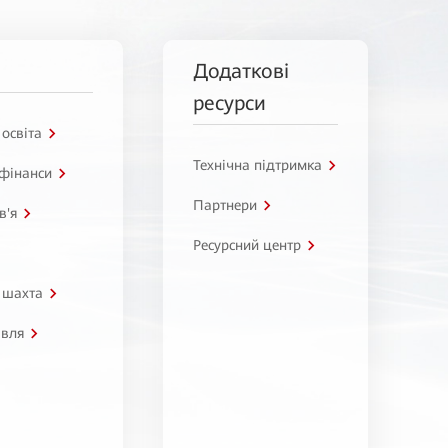
Додаткові
ресурси
 освіта
Технічна підтримка
 фінанси
Партнери
в'я
Ресурсний центр
 шахта
івля