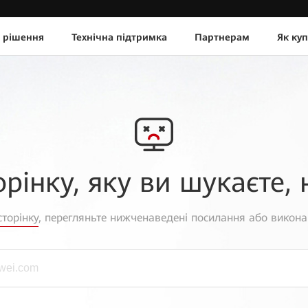
 рішення
Технічна підтримка
Партнерам
Як ку
орінку, яку ви шукаєте, 
торінку
, перегляньте нижченаведені посилання або викона