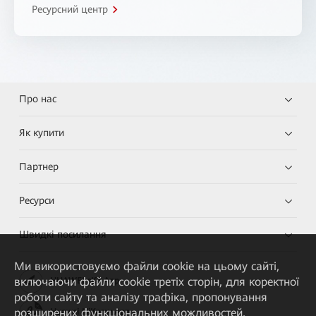
Ресурсний центр
Про нас
Як купити
Партнер
Ресурси
Швидкі посилання
Ми використовуємо файли cookie на цьому сайті,
включаючи файли cookie третіх сторін, для коректної
HUAWEI eKit App
роботи сайту та аналізу трафіка, пропонування
розширених функціональних можливостей,
Huawei HiKnow App