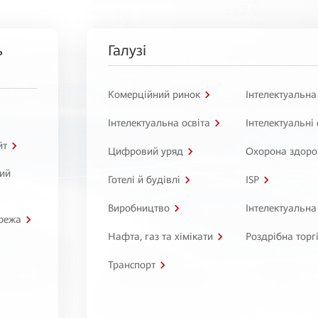
ь
Галузі
Комерційний ринок
Інтелектуальна
Інтелектуальна освіта
Інтелектуальні
йт
Цифровий уряд
Охорона здоро
ний
Готелі й будівлі
ISP
Виробництво
Інтелектуальна
режа
Нафта, газ та хімікати
Роздрібна торг
Транспорт