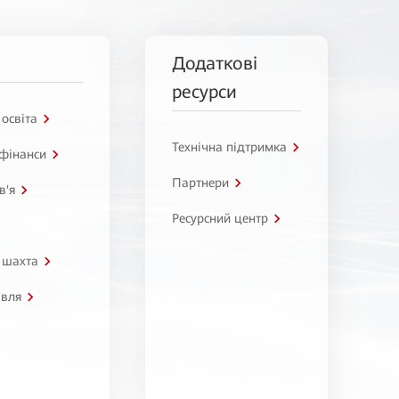
Додаткові
ресурси
 освіта
Технічна підтримка
 фінанси
Партнери
в'я
Ресурсний центр
 шахта
івля