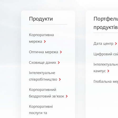
Продукти
Портфел
продуктів
Корпоративна
мережа
Дата центр
Оптична мережа
Цифровий са
Сховище даних
Інтелектуаль
кампус
Інтелектуальне
співробітництво
Глобальна ме
Корпоративний
бездротовий зв'язок
Корпоративні
послуги та