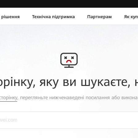
 рішення
Технічна підтримка
Партнерам
Як ку
орінку, яку ви шукаєте, 
торінку
, перегляньте нижченаведені посилання або викона