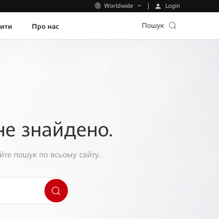
Login
Worldwide
Пошук
пити
Про нас
не знайдено.
йте пошук по всьому сайту.