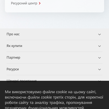
Ресурсний центр
Про нас
Як купити
Партнер
Ресурси
Швидкі посилання
Ми використовуємо файли cookie на цьому сайті,
включаючи файли cookie третіх сторін, для коректної
HUAWEI eKit App
роботи сайту та аналізу трафіка, пропонування
розширених функціональних можливостей,
Huawei HiKnow App