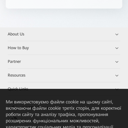
About Us
How to Buy
Partner
Resources
Quick Links
Ми використовуємо файли cookie на цьому сайті,
включаючи файли cookie третіх сторін, для коректної
HUAWEI eKit App
роботи сайту та аналізу трафіка, пропонування
розширених функціональних можливостей,
Huawei HiKnow App
характеристик соціальних медіа та персоналізації