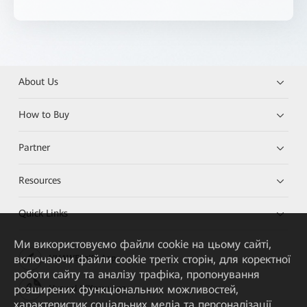
About Us
How to Buy
Partner
Resources
Quick Links
Ми використовуємо файли cookie на цьому сайті,
включаючи файли cookie третіх сторін, для коректної
HUAWEI eKit App
роботи сайту та аналізу трафіка, пропонування
розширених функціональних можливостей,
Huawei HiKnow App
характеристик соціальних медіа та персоналізації