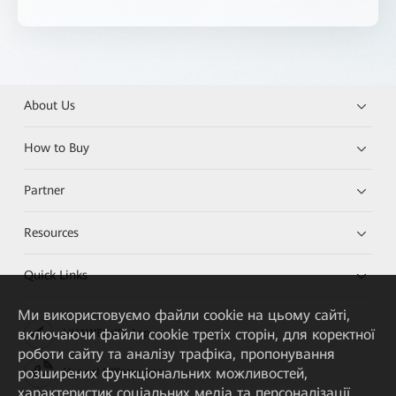
About Us
How to Buy
Partner
Resources
Quick Links
Ми використовуємо файли cookie на цьому сайті,
включаючи файли cookie третіх сторін, для коректної
HUAWEI eKit App
роботи сайту та аналізу трафіка, пропонування
розширених функціональних можливостей,
Huawei HiKnow App
характеристик соціальних медіа та персоналізації