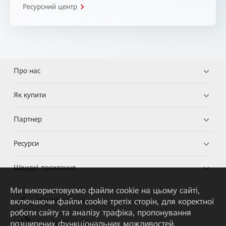
Ресурсний центр
Про нас
Як купити
Партнер
Ресурси
Швидкі посилання
Ми використовуємо файли cookie на цьому сайті,
включаючи файли cookie третіх сторін, для коректної
HUAWEI eKit App
роботи сайту та аналізу трафіка, пропонування
розширених функціональних можливостей,
Huawei HiKnow App