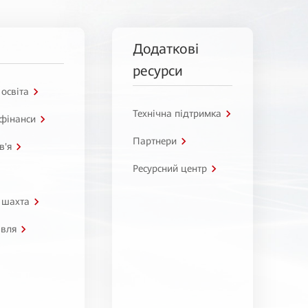
Додаткові
ресурси
 освіта
Технічна підтримка
 фінанси
Партнери
в'я
Ресурсний центр
 шахта
івля