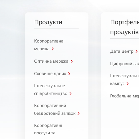
Продукти
Портфел
продуктів
Корпоративна
мережа
Дата центр
Оптична мережа
Цифровий са
Сховище даних
Інтелектуаль
кампус
Інтелектуальне
співробітництво
Глобальна ме
Корпоративний
бездротовий зв'язок
Корпоративні
послуги та