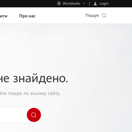
Login
Worldwide
Пошук
пити
Про нас
не знайдено.
йте пошук по всьому сайту.