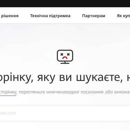
 рішення
Технічна підтримка
Партнерам
Як ку
орінку, яку ви шукаєте, 
торінку
, перегляньте нижченаведені посилання або викона