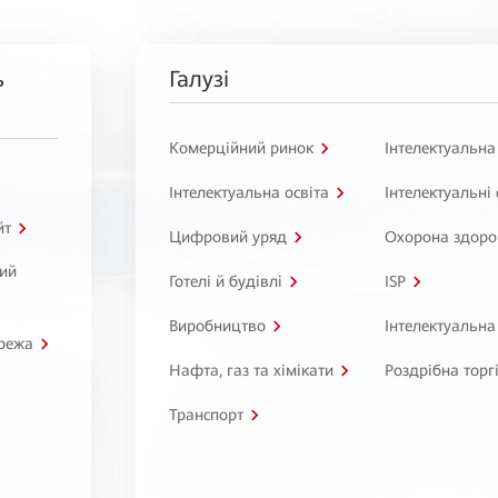
ь
Галузі
Комерційний ринок
Інтелектуальна
Інтелектуальна освіта
Інтелектуальні
йт
Цифровий уряд
Охорона здоро
ний
Готелі й будівлі
ISP
Виробництво
Інтелектуальна
режа
Нафта, газ та хімікати
Роздрібна торг
Транспорт