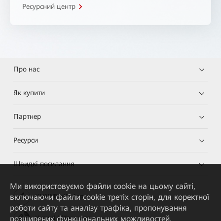
Ресурсний центр
Про нас
Як купити
Партнер
Ресурси
Швидкі посилання
Ми використовуємо файли cookie на цьому сайті,
включаючи файли cookie третіх сторін, для коректної
HUAWEI eKit App
роботи сайту та аналізу трафіка, пропонування
розширених функціональних можливостей,
Huawei HiKnow App