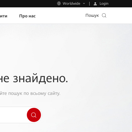
Login
Worldwide
Пошук
пити
Про нас
не знайдено.
йте пошук по всьому сайту.