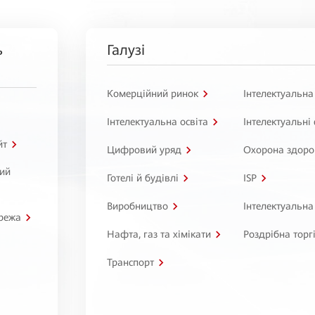
ь
Галузі
Комерційний ринок
Інтелектуальна
Інтелектуальна освіта
Інтелектуальні
йт
Цифровий уряд
Охорона здоро
ний
Готелі й будівлі
ISP
Виробництво
Інтелектуальна
режа
Нафта, газ та хімікати
Роздрібна торг
Транспорт