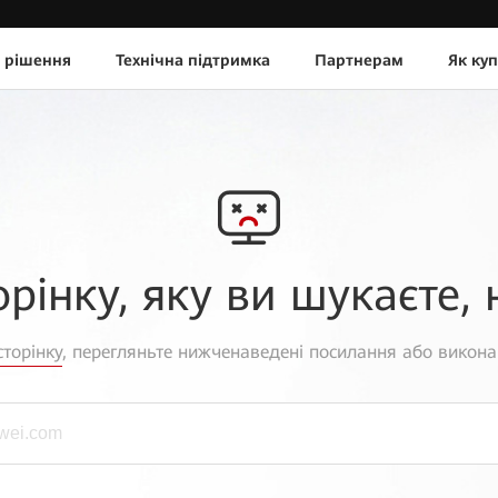
 рішення
Технічна підтримка
Партнерам
Як ку
орінку, яку ви шукаєте, 
торінку
, перегляньте нижченаведені посилання або викона