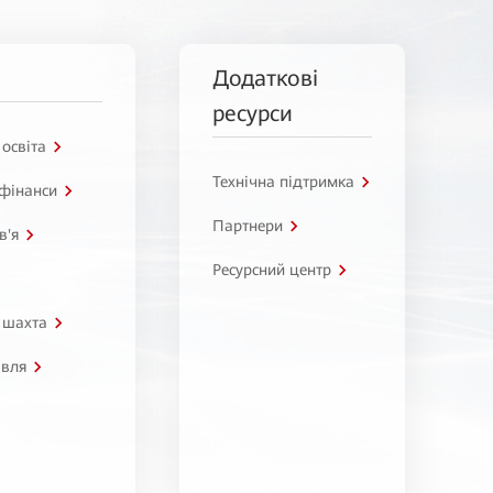
Додаткові
ресурси
 освіта
Технічна підтримка
 фінанси
Партнери
в'я
Ресурсний центр
 шахта
івля