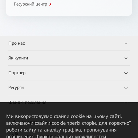
Ресурсний центр
Про нас
Як купити
Партнер
Ресурси
Швидкі посилання
Ми використовуємо файли cookie на цьому сайті,
включаючи файли cookie третіх сторін, для коректної
HUAWEI eKit App
роботи сайту та аналізу трафіка, пропонування
розширених функціональних можливостей,
Huawei HiKnow App