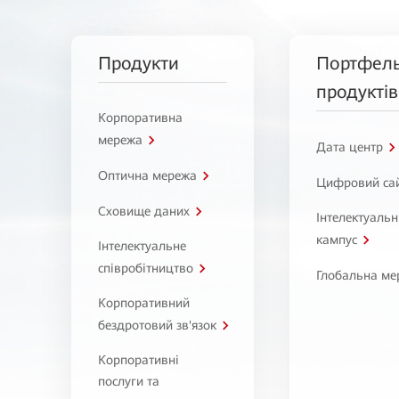
Продукти
Портфел
продуктів
Корпоративна
мережа
Дата центр
Оптична мережа
Цифровий са
Сховище даних
Інтелектуаль
кампус
Інтелектуальне
співробітництво
Глобальна ме
Корпоративний
бездротовий зв'язок
Корпоративні
послуги та