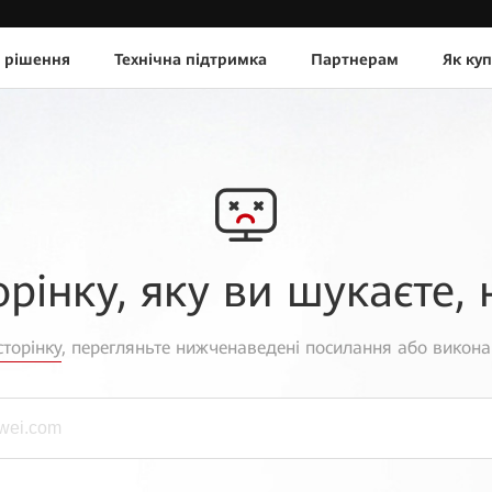
 рішення
Технічна підтримка
Партнерам
Як ку
орінку, яку ви шукаєте, 
торінку
, перегляньте нижченаведені посилання або викона