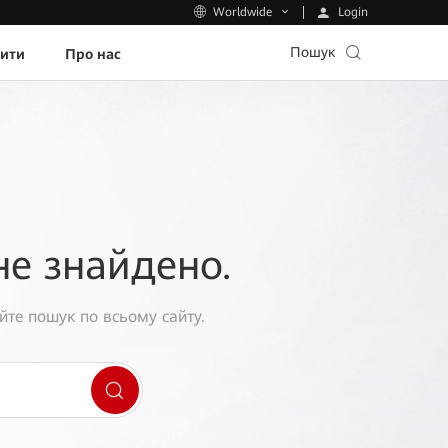
Login
Worldwide
Пошук
пити
Про нас
не знайдено.
йте пошук по всьому сайту.