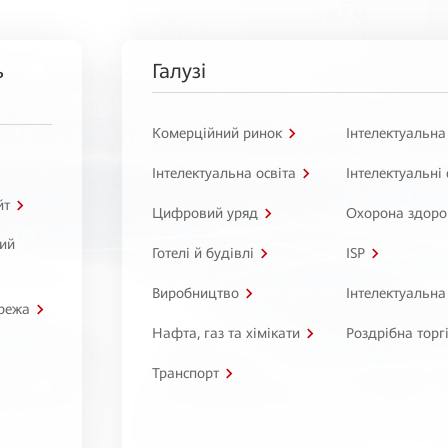
ь
Галузі
Комерційний ринок
Інтелектуальна
Інтелектуальна освіта
Інтелектуальні
йт
Цифровий уряд
Охорона здоро
ний
Готелі й будівлі
ISP
Виробництво
Інтелектуальна
режа
Нафта, газ та хімікати
Роздрібна торг
Транспорт