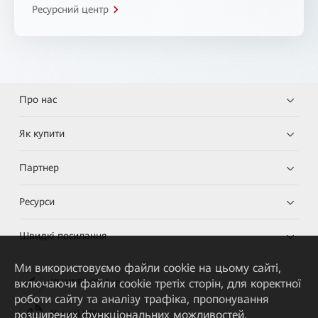
Ресурсний центр
Про нас
Як купити
Партнер
Ресурси
Швидкі посилання
Ми використовуємо файли cookie на цьому сайті,
включаючи файли cookie третіх сторін, для коректної
HUAWEI eKit App
роботи сайту та аналізу трафіка, пропонування
розширених функціональних можливостей,
Huawei HiKnow App