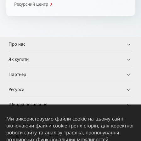
Ресурсний центр
Про нас
Як купити
Партнер
Ресурси
Швидкі посилання
Ми використовуємо файли cookie на цьому сайті,
включаючи файли cookie третіх сторін, для коректної
HUAWEI eKit App
роботи сайту та аналізу трафіка, пропонування
розширених функціональних можливостей,
Huawei HiKnow App