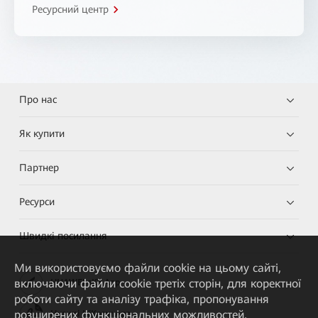
Ресурсний центр
Про нас
Як купити
Партнер
Ресурси
Швидкі посилання
Ми використовуємо файли cookie на цьому сайті,
включаючи файли cookie третіх сторін, для коректної
HUAWEI eKit App
роботи сайту та аналізу трафіка, пропонування
розширених функціональних можливостей,
Huawei HiKnow App