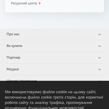
Ресурсний центр
Про нас
Як купити
Партнер
Ресурси
Швидкі посилання
Ми використовуємо файли cookie на цьому сайті,
включаючи файли cookie третіх сторін, для коректної
HUAWEI eKit App
роботи сайту та аналізу трафіка, пропонування
розширених функціональних можливостей,
Huawei HiKnow App