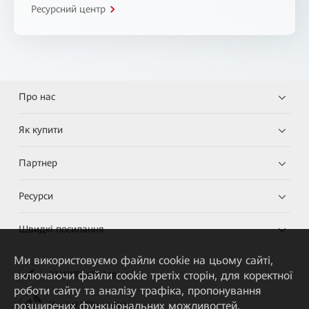
Ресурсний центр
Про нас
Як купити
Партнер
Ресурси
Швидкі посилання
Ми використовуємо файли cookie на цьому сайті,
включаючи файли cookie третіх сторін, для коректної
HUAWEI eKit App
роботи сайту та аналізу трафіка, пропонування
розширених функціональних можливостей,
Huawei HiKnow App