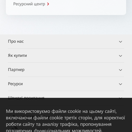
Ресурсний центр
Про нас
Як купити
Партнер
Ресурси
Швидкі посилання
Ми використовуємо файли cookie на цьому сайті,
включаючи файли cookie третіх сторін, для коректної
HUAWEI eKit App
роботи сайту та аналізу трафіка, пропонування
розширених функціональних можливостей,
Huawei HiKnow App