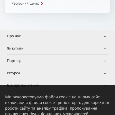
Ресурсний центр
Про нас
Як купити
Партнер
Ресурси
Швидкі посилання
Ми використовуємо файли cookie на цьому сайті,
включаючи файли cookie третіх сторін, для коректної
HUAWEI eKit App
роботи сайту та аналізу трафіка, пропонування
розширених функціональних можливостей,
Huawei HiKnow App